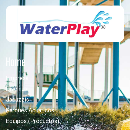
Home
Empresa
Piscinas
Jacuzzis
Parques Acuáticos
Equipos (Productos)