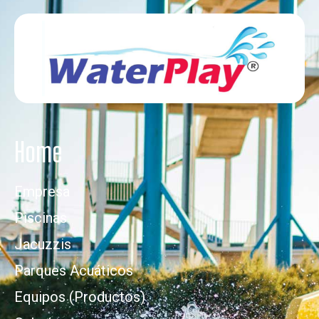
Home
Empresa
Piscinas
Jacuzzis
Parques Acuáticos
Equipos (Productos)