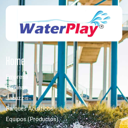
Home
Empresa
Piscinas
Jacuzzis
Parques Acuáticos
Equipos (Productos)