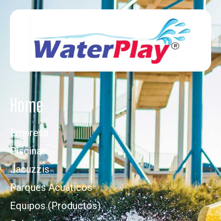
Home
Empresa
Piscinas
Jacuzzis
Parques Acuáticos
Equipos (Productos)