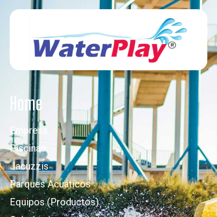
Home
Empresa
Piscinas
Jacuzzis
Parques Acuáticos
Equipos (Productos)