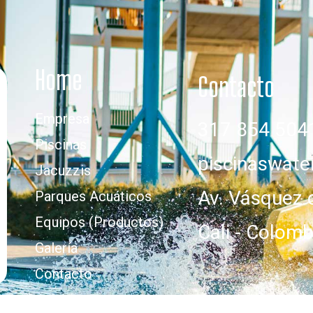
Home
Contacto
Empresa
317 854 504
Piscinas
piscinaswat
Jacuzzis
Av. Vásquez 
Parques Acuáticos
Equipos (Productos)
Cali - Colomb
Galería
Contacto