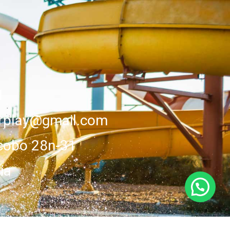
1
erplay@gmail.com
cobo 28n-31
ia