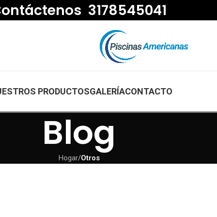
ontáctenos 3178545041
UESTROS PRODUCTOS
GALERÍA
CONTACTO
Blog
Hogar
/
Otros