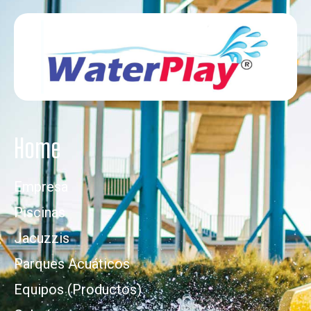
Home
Empresa
Piscinas
Jacuzzis
Parques Acuáticos
Equipos (Productos)