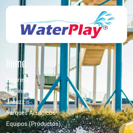
Home
Empresa
Piscinas
Jacuzzis
Parques Acuáticos
Equipos (Productos)