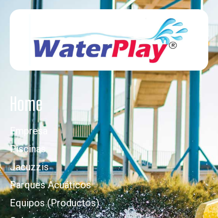
Home
Empresa
Piscinas
Jacuzzis
Parques Acuáticos
Equipos (Productos)