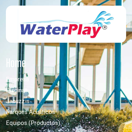
Home
Empresa
Piscinas
Jacuzzis
Parques Acuáticos
Equipos (Productos)