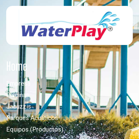
Home
Empresa
Piscinas
Jacuzzis
Parques Acuáticos
Equipos (Productos)