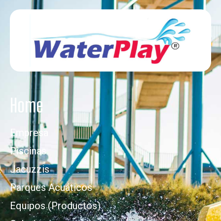
Home
Empresa
Piscinas
Jacuzzis
Parques Acuáticos
Equipos (Productos)