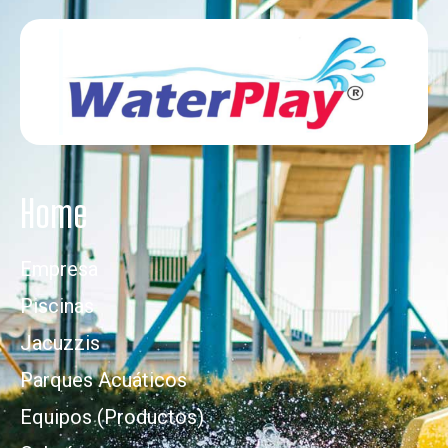
Home
Empresa
Piscinas
Jacuzzis
Parques Acuáticos
Equipos (Productos)