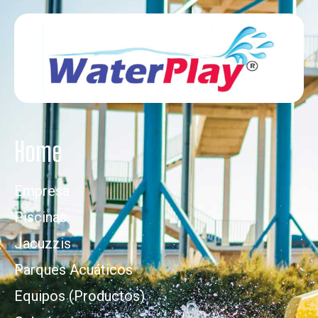
Home
Empresa
Piscinas
Jacuzzis
Parques Acuáticos
Equipos (Productos)