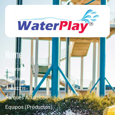
Home
Empresa
Piscinas
Jacuzzis
Parques Acuáticos
Equipos (Productos)