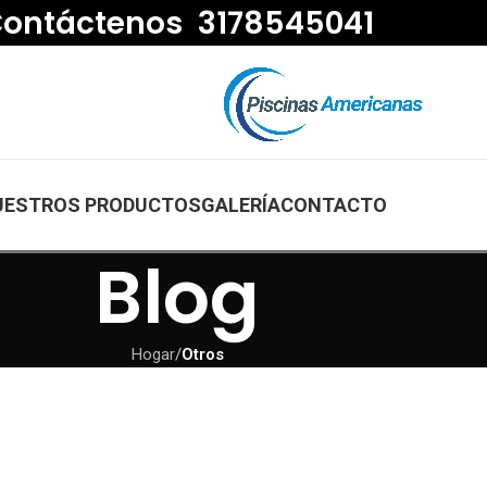
ontáctenos 3178545041
UESTROS PRODUCTOS
GALERÍA
CONTACTO
Blog
Hogar
/
Otros