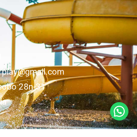
1
erplay@gmail.com
cobo 28n-31
ia