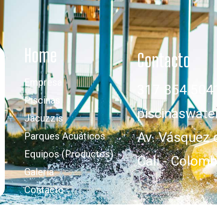
Home
Contacto
Empresa
317 854 504
Piscinas
piscinaswat
Jacuzzis
Av. Vásquez 
Parques Acuáticos
Equipos (Productos)
Cali - Colomb
Galería
Contacto