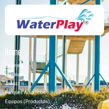
Home
Empresa
Piscinas
Jacuzzis
Parques Acuáticos
Equipos (Productos)