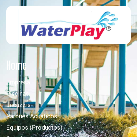
Home
Empresa
Piscinas
Jacuzzis
Parques Acuáticos
Equipos (Productos)