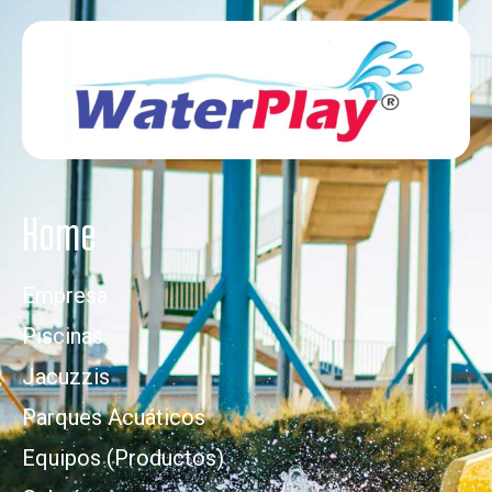
Home
Empresa
Piscinas
Jacuzzis
Parques Acuáticos
Equipos (Productos)