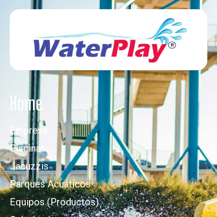
Home
Empresa
Piscinas
Jacuzzis
Parques Acuáticos
Equipos (Productos)