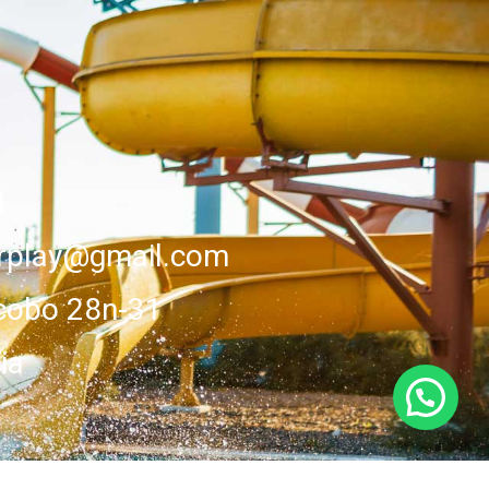
1
erplay@gmail.com
cobo 28n-31
ia