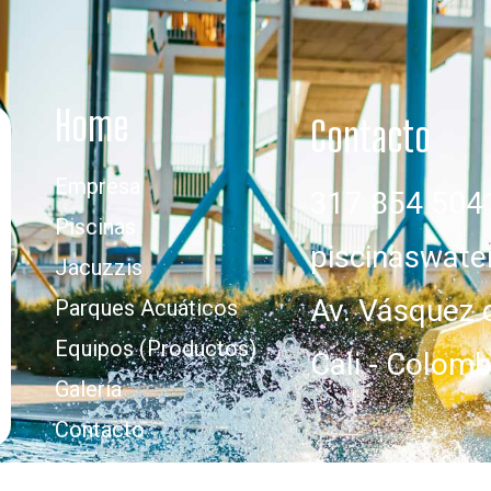
Home
Contacto
Empresa
317 854 504
Piscinas
piscinaswat
Jacuzzis
Av. Vásquez 
Parques Acuáticos
Equipos (Productos)
Cali - Colomb
Galería
Contacto