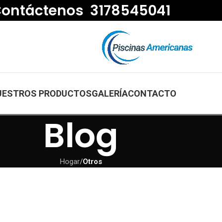
ontáctenos 3178545041
UESTROS PRODUCTOS
GALERÍA
CONTACTO
Blog
Hogar
/
Otros