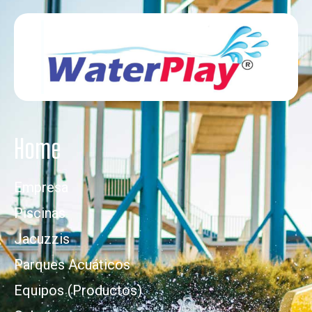
Home
Empresa
Piscinas
Jacuzzis
Parques Acuáticos
Equipos (Productos)