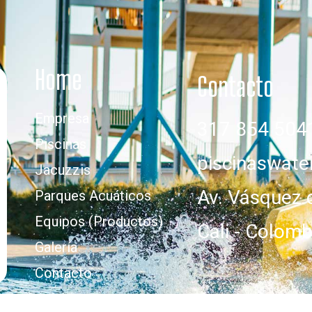
Home
Contacto
Empresa
317 854 504
Piscinas
piscinaswat
Jacuzzis
Av. Vásquez 
Parques Acuáticos
Equipos (Productos)
Cali - Colomb
Galería
Contacto