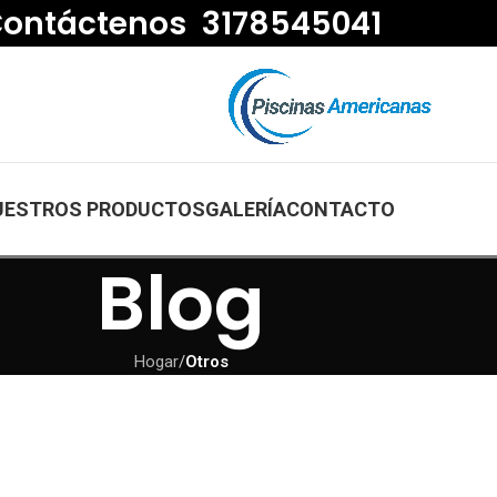
ontáctenos 3178545041
UESTROS PRODUCTOS
GALERÍA
CONTACTO
Blog
Hogar
/
Otros