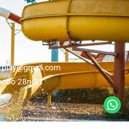
1
erplay@gmail.com
cobo 28n-31
ia