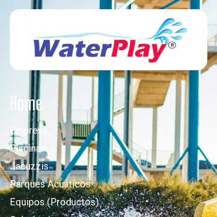
Home
Empresa
Piscinas
Jacuzzis
Parques Acuáticos
Equipos (Productos)