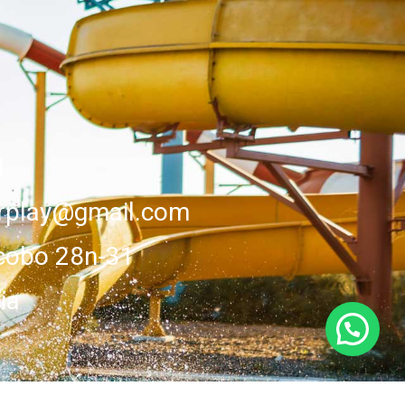
1
erplay@gmail.com
cobo 28n-31
ia