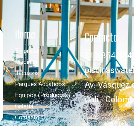
Home
Contacto
Empresa
317 854 504
Piscinas
piscinaswat
Jacuzzis
Av. Vásquez 
Parques Acuáticos
Equipos (Productos)
Cali - Colomb
Galería
Contacto