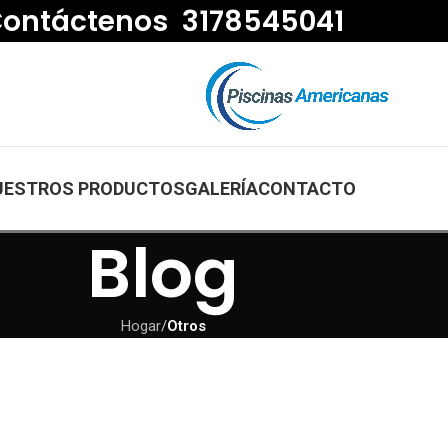
ontáctenos 3178545041
UESTROS PRODUCTOS
GALERÍA
CONTACTO
Blog
Hogar
/
Otros