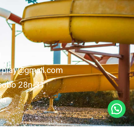
1
erplay@gmail.com
cobo 28n-31
ia