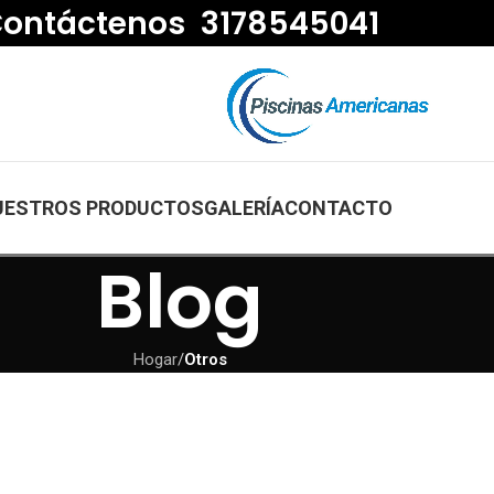
ontáctenos 3178545041
UESTROS PRODUCTOS
GALERÍA
CONTACTO
Blog
Hogar
/
Otros