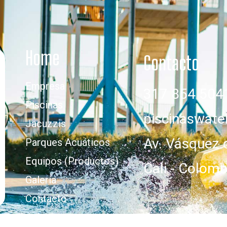
Home
Contacto
Empresa
317 854 504
Piscinas
piscinaswat
Jacuzzis
Av. Vásquez 
Parques Acuáticos
Equipos (Productos)
Cali - Colomb
Galería
Contacto