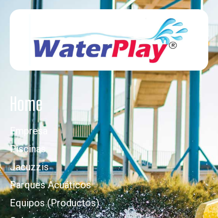
Home
Empresa
Piscinas
Jacuzzis
Parques Acuáticos
Equipos (Productos)