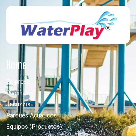
Home
Empresa
Piscinas
Jacuzzis
Parques Acuáticos
Equipos (Productos)