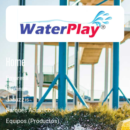
Home
Empresa
Piscinas
Jacuzzis
Parques Acuáticos
Equipos (Productos)