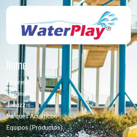
Home
Empresa
Piscinas
Jacuzzis
Parques Acuáticos
Equipos (Productos)