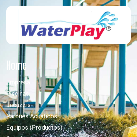
Home
Empresa
Piscinas
Jacuzzis
Parques Acuáticos
Equipos (Productos)