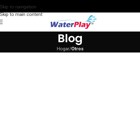
Skip to navigation
Skip to main content
Blog
Hogar
/
Otros