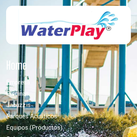
Home
Empresa
Piscinas
Jacuzzis
Parques Acuáticos
Equipos (Productos)