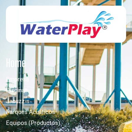
Home
Empresa
Piscinas
Jacuzzis
Parques Acuáticos
Equipos (Productos)