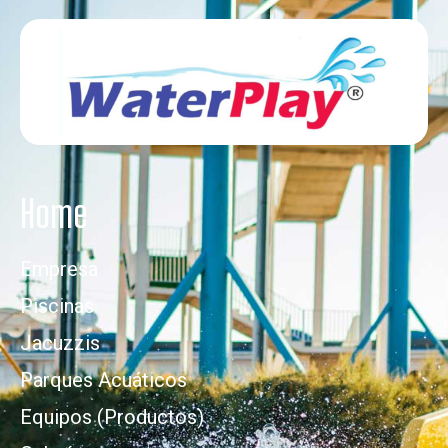
Home
Empresa
Piscinas
Jacuzzis
Parques Acuáticos
Equipos (Productos)