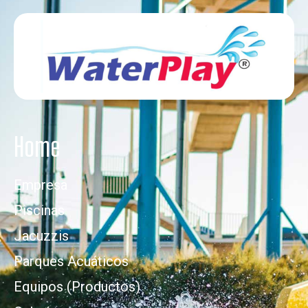
Home
Empresa
Piscinas
Jacuzzis
Parques Acuáticos
Equipos (Productos)