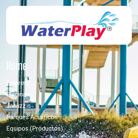
Home
Empresa
Piscinas
Jacuzzis
Parques Acuáticos
Equipos (Productos)