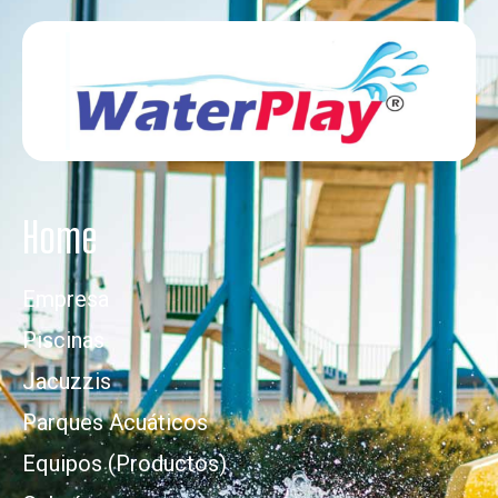
Home
Empresa
Piscinas
Jacuzzis
Parques Acuáticos
Equipos (Productos)