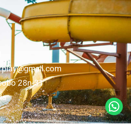
1
erplay@gmail.com
cobo 28n-31
ia