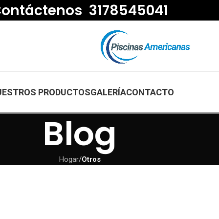
ontáctenos 3178545041
UESTROS PRODUCTOS
GALERÍA
CONTACTO
Blog
Hogar
/
Otros