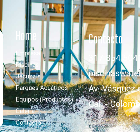
Home
Contacto
Empresa
317 854 504
Piscinas
piscinaswat
Jacuzzis
Av. Vásquez 
Parques Acuáticos
Equipos (Productos)
Cali - Colomb
Galería
Contacto