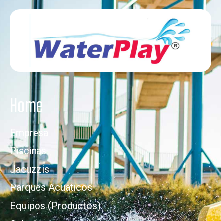
Home
Empresa
Piscinas
Jacuzzis
Parques Acuáticos
Equipos (Productos)