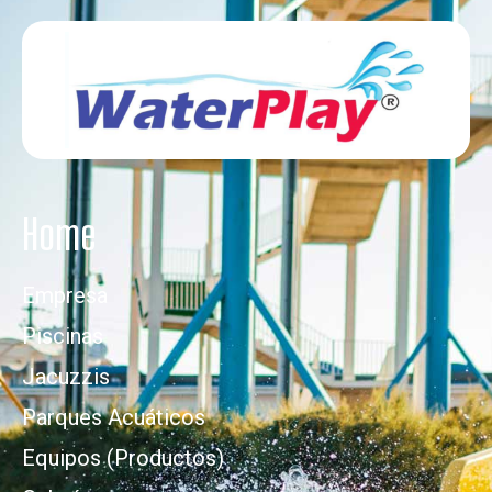
Home
Empresa
Piscinas
Jacuzzis
Parques Acuáticos
Equipos (Productos)