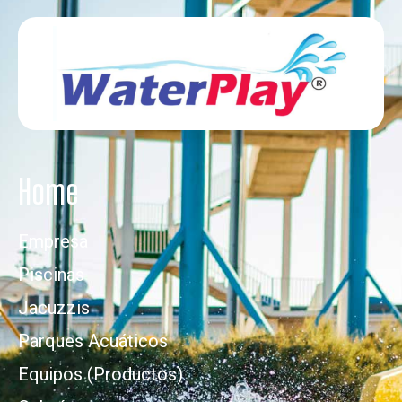
Home
Empresa
Piscinas
Jacuzzis
Parques Acuáticos
Equipos (Productos)