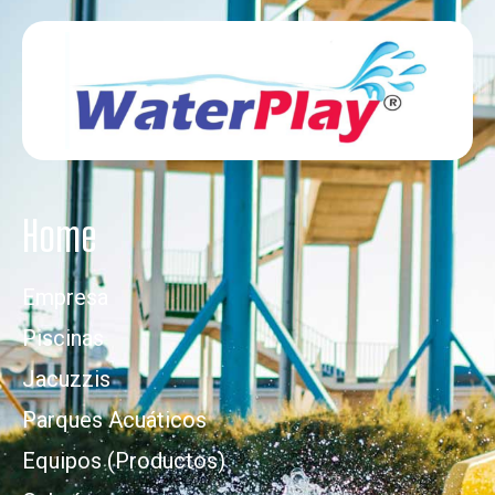
Home
Empresa
Piscinas
Jacuzzis
Parques Acuáticos
Equipos (Productos)