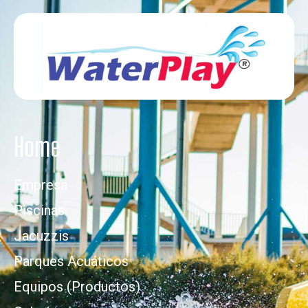
Home
Empresa
Piscinas
Jacuzzis
Parques Acuáticos
Equipos (Productos)