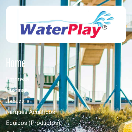
Home
Empresa
Piscinas
Jacuzzis
Parques Acuáticos
Equipos (Productos)