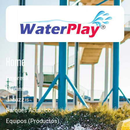
Home
Empresa
Piscinas
Jacuzzis
Parques Acuáticos
Equipos (Productos)