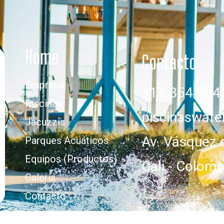
Home
Contacto
Empresa
317 854 504
Piscinas
piscinaswat
Jacuzzis
Av. Vásquez 
Parques Acuáticos
Equipos (Productos)
Cali - Colomb
Galería
Contacto