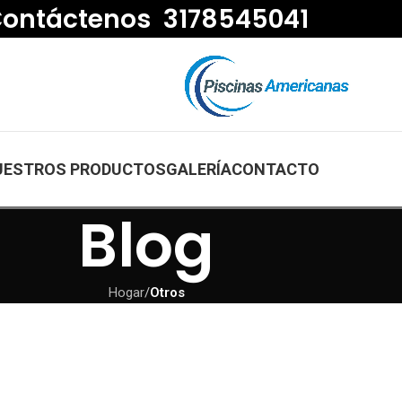
ontáctenos 3178545041
UESTROS PRODUCTOS
GALERÍA
CONTACTO
Blog
Hogar
/
Otros