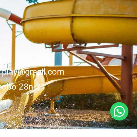
1
erplay@gmail.com
cobo 28n-31
ia