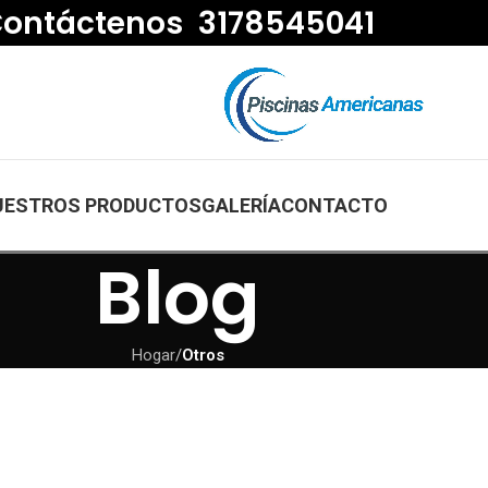
ontáctenos 3178545041
UESTROS PRODUCTOS
GALERÍA
CONTACTO
Blog
Hogar
/
Otros