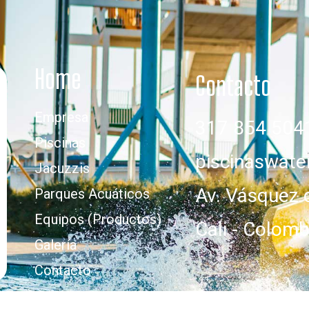
Home
Contacto
Empresa
317 854 504
Piscinas
piscinaswat
Jacuzzis
Av. Vásquez 
Parques Acuáticos
Equipos (Productos)
Cali - Colomb
Galería
Contacto