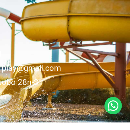
1
erplay@gmail.com
cobo 28n-31
ia