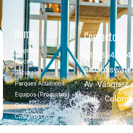
Home
Contacto
Empresa
317 854 504
Piscinas
piscinaswat
Jacuzzis
Av. Vásquez 
Parques Acuáticos
Equipos (Productos)
Cali - Colomb
Galería
Contacto