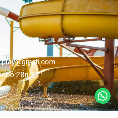
1
erplay@gmail.com
cobo 28n-31
ia