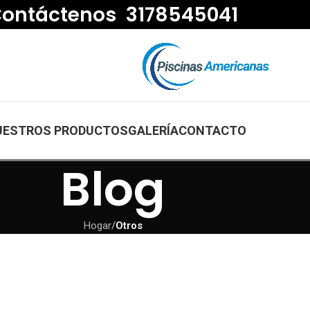
ontáctenos 3178545041
UESTROS PRODUCTOS
GALERÍA
CONTACTO
Blog
Hogar
/
Otros