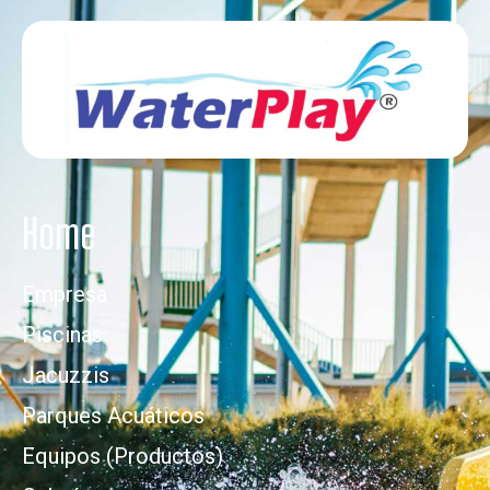
Home
Empresa
Piscinas
Jacuzzis
Parques Acuáticos
Equipos (Productos)