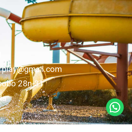
1
erplay@gmail.com
cobo 28n-31
ia