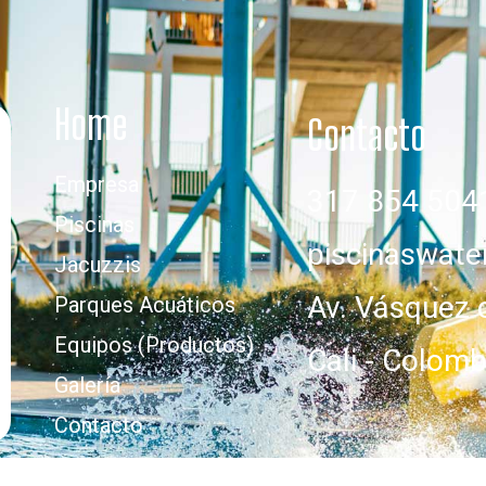
Home
Contacto
Empresa
317 854 504
Piscinas
piscinaswat
Jacuzzis
Av. Vásquez 
Parques Acuáticos
Equipos (Productos)
Cali - Colomb
Galería
Contacto