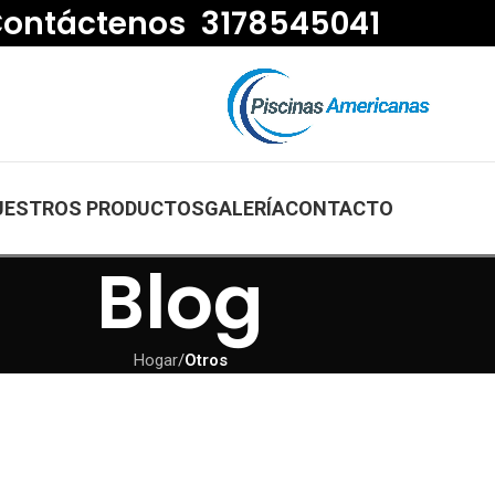
ontáctenos 3178545041
UESTROS PRODUCTOS
GALERÍA
CONTACTO
Blog
Hogar
/
Otros